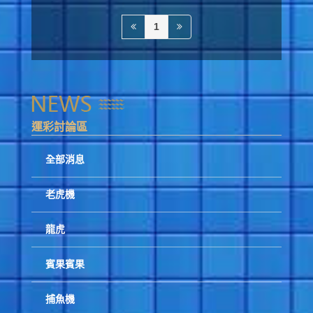
1
運彩討論區
全部消息
老虎機
龍虎
賓果賓果
捕魚機