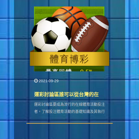
2021-09-29
運彩討論區誰可以從台灣的在線體育博彩中受益｜通博娛樂城 送 iPhone13
運彩討論區要成為流行的在線體育活動投注
者，了解投注體育活動的基礎知識及其執行
和缺點至關重要。為了贏得勝利，您需要從
現實的角度進行接觸戰略和假設。