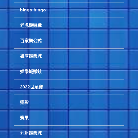
bingo bingo
老虎機遊戲
百家樂公式
雄厚娛樂城
娛樂城賺錢
2022世足賽
運彩
賓果
九州娛樂城