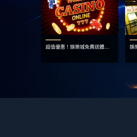
超值優惠！娛樂城免費送體驗金，新手玩家必搶超值福利！