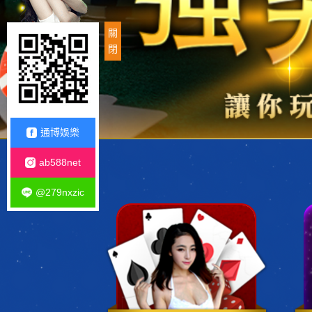
關
閉
通博娛樂
ab588net
@279nxzic