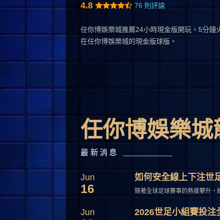
4.8
76 則評論
任你博娛樂城推薦24小時現金版開玩，5分
在任你博娛樂城的現金版球版。
Aug
任你博安全嗎？防範
05
任你博娛樂城
Jun
如何安全線上下注世
16
最新消息
Jun
2026世足小組賽投
13
Jul
2024巴黎奧運資訊