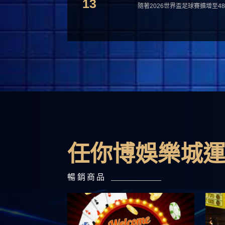
19
May
地下投注站安全嗎？
16
任你博娛樂城
暢銷商品