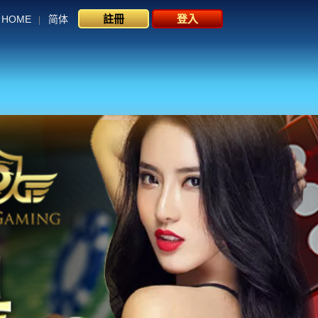
註冊
登入
HOME
简体