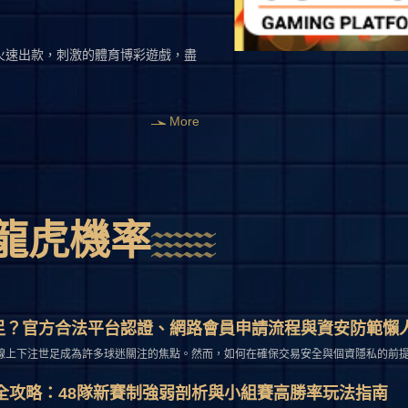
鐘火速出款，刺激的體育博彩遊戲，盡
More
詐騙與帳號保護的實務防身指南
龍虎機率
足？官方合法平台認證、網路會員申請流程與資安防範懶
注全攻略：48隊新賽制強弱剖析與小組賽高勝率玩法指南
｜台灣選手、奧運轉播、投注盤口搶先看！