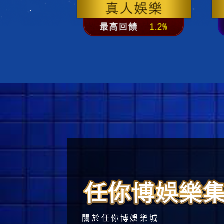
關於任你博娛樂城