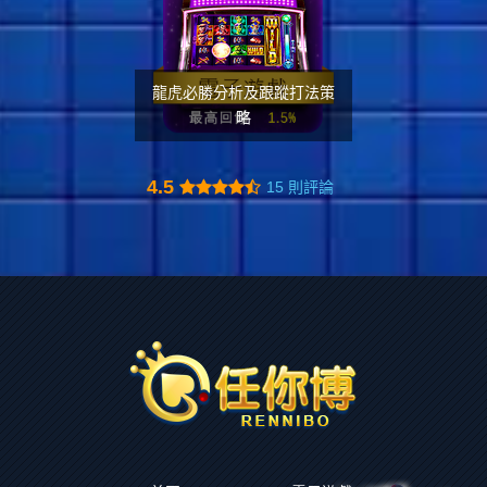
龍虎必勝分析及跟蹤打法策
略
4.5
15 則評論