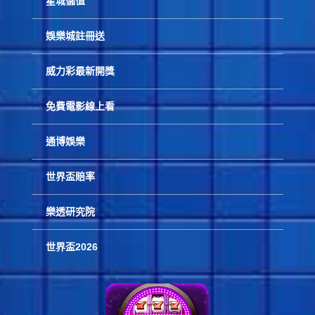
星城儲值
娛樂城註冊送
威力彩最新開獎
免費電影線上看
通博娛樂
世界盃賠率
樂透研究院
世界盃2026