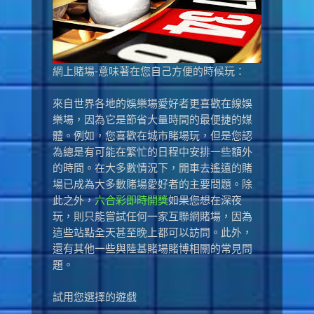
網上賭場-意味著在您自己方便的時候玩：
來自世界各地的娛樂場愛好者更喜歡在線娛
樂場，因為它是節省大量時間的最便捷的媒
體。例如，您喜歡在城市賭場玩，但是您認
為總是有可能在繁忙的日程中安排一些額外
的時間。在大多數情況下，開車去遙遠的賭
場已成為大多數賭場愛好者的主要問題。除
此之外，
六合彩即時開獎
如果您想在深夜
玩，則只能嘗試任何一家互聯網賭場，因為
這些站點全天甚至晚上都可以訪問。此外，
還有其他一些與陸基賭場賭博相關的常見問
題。
試用您選擇的遊戲