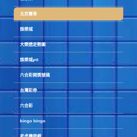
北京賽車
娛樂城
大樂透走勢圖
娛樂城ptt
六合彩開獎號碼
台灣彩券
六合彩
bingo bingo
老虎機遊戲